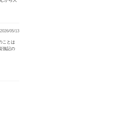
むから大
2026/05/13
のことは
覧強記の