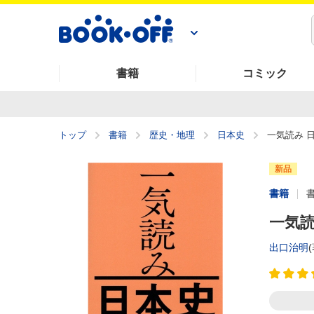
書籍
コミック
トップ
書籍
歴史・地理
日本史
一気読み 
新品
書籍
一気読
出口治明