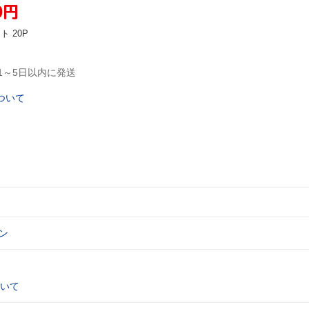
0
円
ント
20P
1～5日以内に発送
ついて
ン
いて