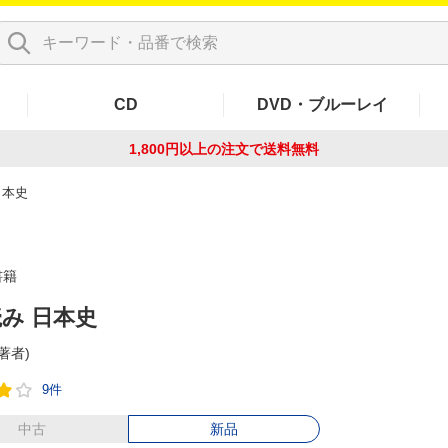
CD
DVD・ブルーレイ
1,800円以上の注文で
送料無料
日本史
書籍
み 日本史
(著者)
9件
中古
新品