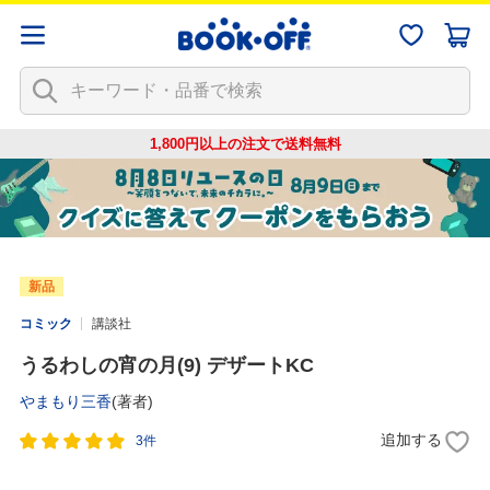
1,800円以上の注文で
送料無料
新品
コミック
講談社
うるわしの宵の月(9) デザートKC
やまもり三香
(著者)
追加する
3件