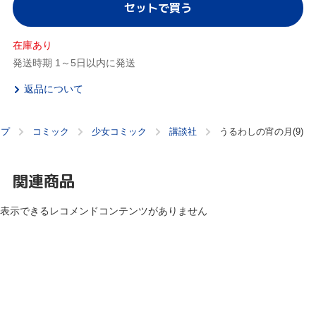
セットで買う
在庫あり
発送時期 1～5日以内に発送
返品について
ップ
コミック
少女コミック
講談社
うるわしの宵の月(9)
関連商品
表示できるレコメンドコンテンツがありません