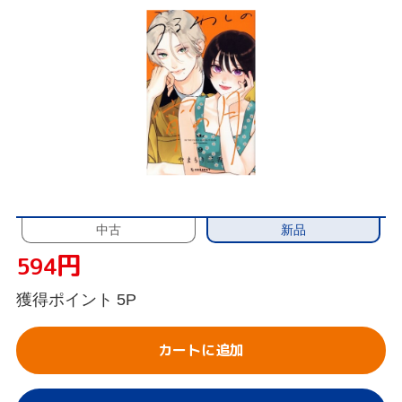
新品
中古
円
594
獲得ポイント
5P
カートに追加