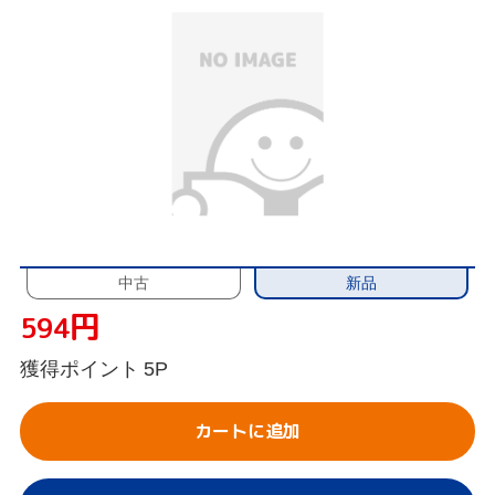
新品
中古
円
594
獲得ポイント
5P
カートに追加