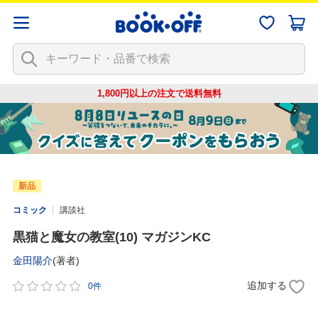
1,800円以上の注文で
送料無料
新品
コミック
講談社
黒猫と魔女の教室(10) マガジンKC
金田陽介
(著者)
追加する
0件