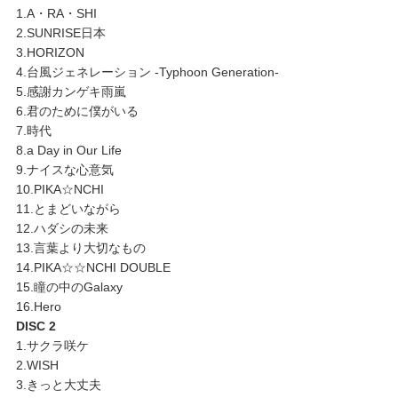
1.A・RA・SHI
2.SUNRISE日本
3.HORIZON
4.台風ジェネレーション -Typhoon Generation-
5.感謝カンゲキ雨嵐
6.君のために僕がいる
7.時代
8.a Day in Our Life
9.ナイスな心意気
10.PIKA☆NCHI
11.とまどいながら
12.ハダシの未来
13.言葉より大切なもの
14.PIKA☆☆NCHI DOUBLE
15.瞳の中のGalaxy
16.Hero
DISC 2
1.サクラ咲ケ
2.WISH
3.きっと大丈夫