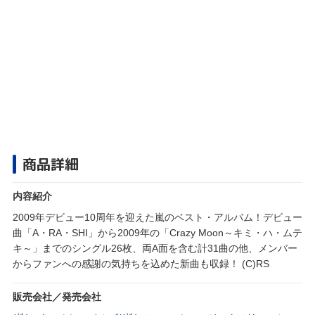
商品詳細
内容紹介
2009年デビュー10周年を迎えた嵐のベスト・アルバム！デビュー
曲「A・RA・SHI」から2009年の「Crazy Moon～キミ・ハ・ムテ
キ～」までのシングル26枚、両A面を含む計31曲の他、メンバー
からファンへの感謝の気持ちを込めた新曲も収録！ (C)RS
販売会社／発売会社