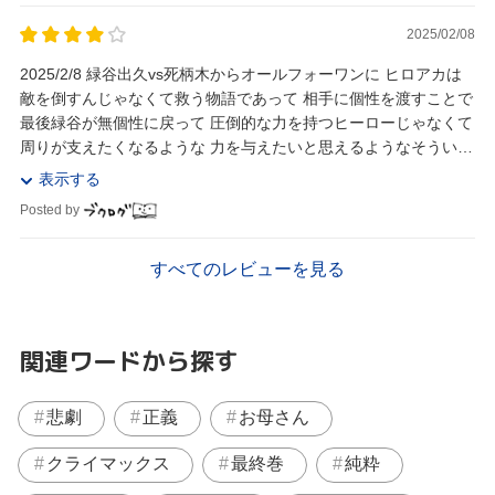
2025/02/08
2025/2/8 緑谷出久vs死柄木からオールフォーワンに ヒロアカは
敵を倒すんじゃなくて救う物語であって 相手に個性を渡すことで
最後緑谷が無個性に戻って 圧倒的な力を持つヒーローじゃなくて
周りが支えたくなるような 力を与えたいと思えるようなそういう
ヒーローに なっていたという...
表示する
Posted by
すべてのレビューを見る
関連ワードから探す
悲劇
正義
お母さん
クライマックス
最終巻
純粋