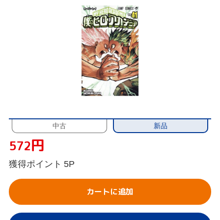
新品
中古
円
572
獲得ポイント
5P
カートに追加