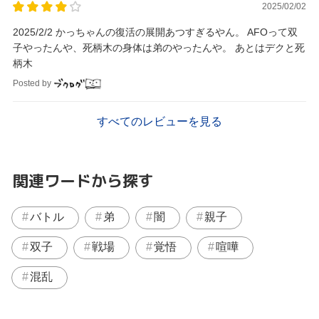
2025/02/02
2025/2/2 かっちゃんの復活の展開あつすぎるやん。 AFOって双
子やったんや、死柄木の身体は弟のやったんや。 あとはデクと死
柄木
Posted by
すべてのレビューを見る
関連ワードから探す
バトル
弟
闇
親子
双子
戦場
覚悟
喧嘩
混乱