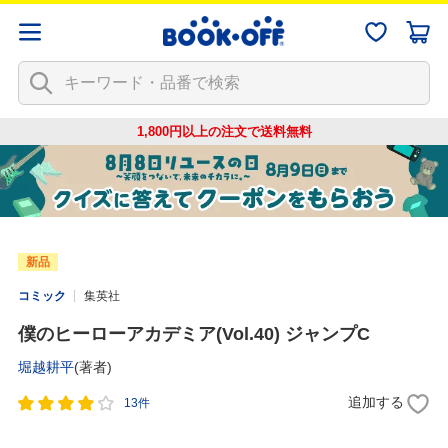
1,800円以上の注文で
送料無料
新品
コミック
集英社
僕のヒーローアカデミア(Vol.40) ジャンプC
堀越耕平
(著者)
追加する
13件