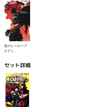
僕のヒーローア
カデミ…
セット詳細