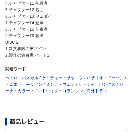
4.チャプター11 後継者
5.チャプター12 包囲
6.チャプター13 ジェダイ
7.チャプター14 悲劇
8.チャプター15 信奉者
9.チャプター16 救出
DISC 2
1.新共和国のデザイン
2.製作の舞台裏:パート2
関連ワード
ペドロ・パスカル
/
ケイティー・サッコフ
/
ロザリオ・ドーソン
/
テムエラ・モリソン
/
ミンナ・ウェン
/
サーシャ・バンクス
/
ジ
ーナ・カラーノ
/
ルドウィグ・ゴランソン
/
海外ドラマ
商品レビュー