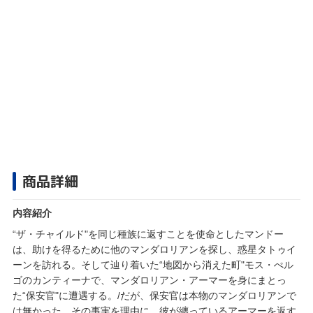
商品詳細
内容紹介
“ザ・チャイルド"を同じ種族に返すことを使命としたマンドー
は、助けを得るために他のマンダロリアンを探し、惑星タトゥイ
ーンを訪れる。そして辿り着いた“地図から消えた町"モス・ぺル
ゴのカンティーナで、マンダロリアン・アーマーを身にまとっ
た“保安官"に遭遇する。/だが、保安官は本物のマンダロリアンで
は無かった。その事実を理由に、彼が纏っているアーマーを返す