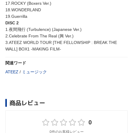
17.ROCKY (Boxers Ver.)
18.WONDERLAND
19.Guerrilla
DISC 2
1.夜間飛行 (Turbulence) (Japanese Ver.)
2.Celebrate From The Real (興 Ver.)
3.ATEEZ WORLD TOUR [THE FELLOWSHIP : BREAK THE
WALL] BOX1 -MAKING FILM-
関連ワード
ATEEZ
/
ミュージック
商品レビュー
0
0件のお客様レビュー