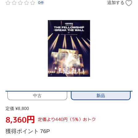
追加する
0件
新品
中古
定価 ¥8,800
円
8,360
定価より440円（5%）おトク
獲得ポイント
76P