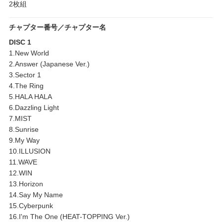
2枚組
チャプター番号／チャプター名
DISC 1
1.New World
2.Answer (Japanese Ver.)
3.Sector 1
4.The Ring
5.HALA HALA
6.Dazzling Light
7.MIST
8.Sunrise
9.My Way
10.ILLUSION
11.WAVE
12.WIN
13.Horizon
14.Say My Name
15.Cyberpunk
16.I'm The One (HEAT-TOPPING Ver.)