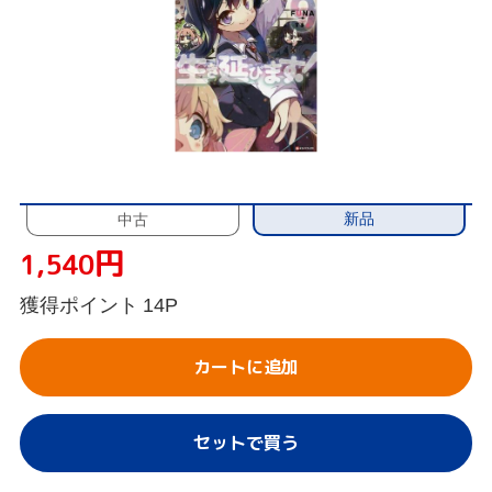
新品
中古
円
1,540
獲得ポイント
14P
カートに追加
セットで買う