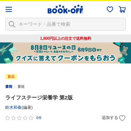
1,800円以上の注文で
送料無料
新品
書籍
書籍
ライフステージ栄養学 第2版
鈴木和春
(編著)
追加する
0件