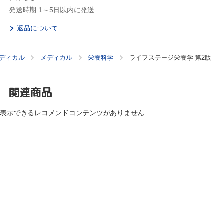
発送時期 1～5日以内に発送
返品について
ディカル
メディカル
栄養科学
ライフステージ栄養学 第2版
関連商品
表示できるレコメンドコンテンツがありません