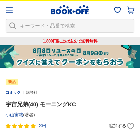
1,800円以上の注文で
送料無料
新品
コミック
講談社
宇宙兄弟(40) モーニングKC
小山宙哉
(著者)
追加する
23件