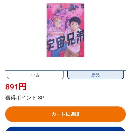
新品
中古
円
891
獲得ポイント
8P
カートに追加