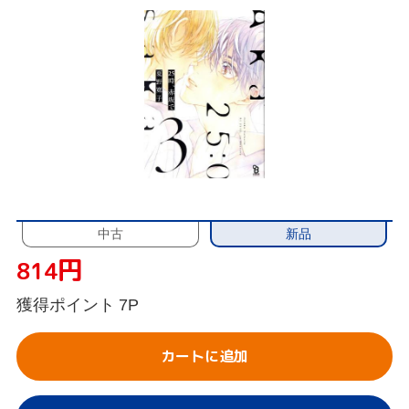
新品
中古
円
814
獲得ポイント
7P
カートに追加