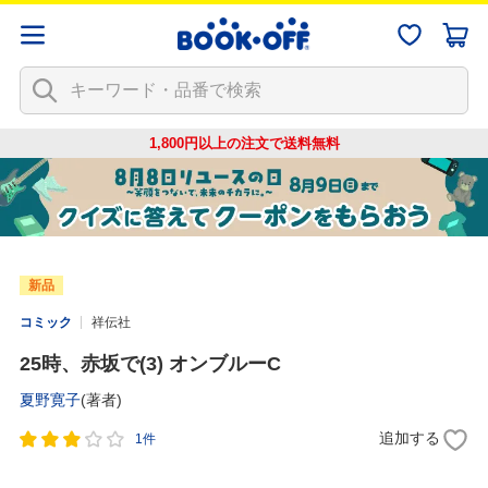
1,800円以上の注文で
送料無料
新品
コミック
祥伝社
25時、赤坂で(3) オンブルーC
夏野寛子
(著者)
追加する
1件