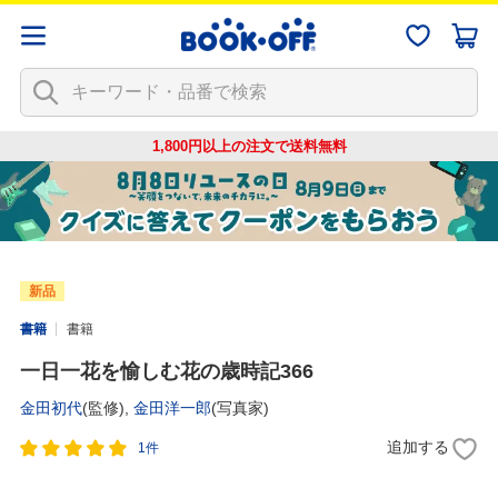
1,800円以上の注文で
送料無料
新品
書籍
書籍
一日一花を愉しむ花の歳時記366
金田初代
(監修),
金田洋一郎
(写真家)
追加する
1件