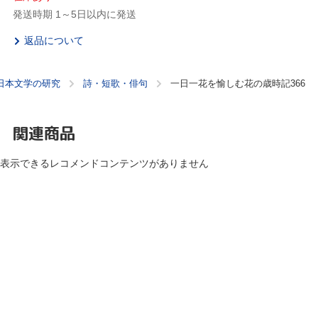
発送時期 1～5日以内に発送
返品について
日本文学の研究
詩・短歌・俳句
一日一花を愉しむ花の歳時記366
関連商品
表示できるレコメンドコンテンツがありません