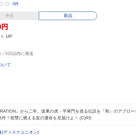
0件
中古
新品
0
円
ント
14P
1～5日以内に発送
ついて
GENERATION』から二年。坂東の虎・平将門を巡る伝説を『和』のアプロ
usの意欲作！怨讐に燃える皇の運命を見届けよ！ (C)RS
((株)ディスクユニオン)