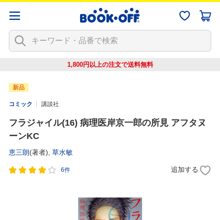
1,800円以上の注文で
送料無料
新品
コミック
講談社
フラジャイル(16) 病理医岸京一郎の所見 アフタヌ
ーンKC
恵三朗
(著者),
草水敏
追加する
6件