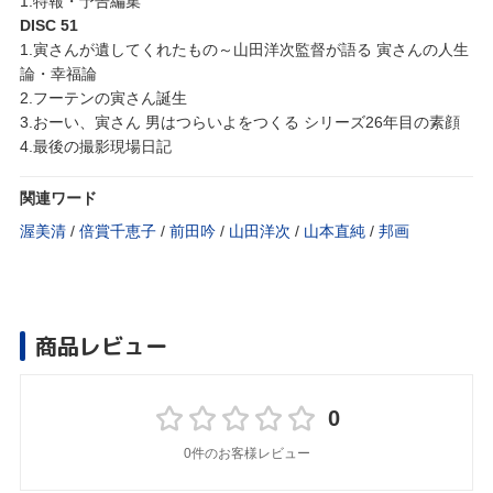
1.特報・予告編集
DISC 51
1.寅さんが遺してくれたもの～山田洋次監督が語る 寅さんの人生
論・幸福論
2.フーテンの寅さん誕生
3.おーい、寅さん 男はつらいよをつくる シリーズ26年目の素顔
4.最後の撮影現場日記
関連ワード
渥美清
/
倍賞千恵子
/
前田吟
/
山田洋次
/
山本直純
/
邦画
商品レビュー
0
0件のお客様レビュー