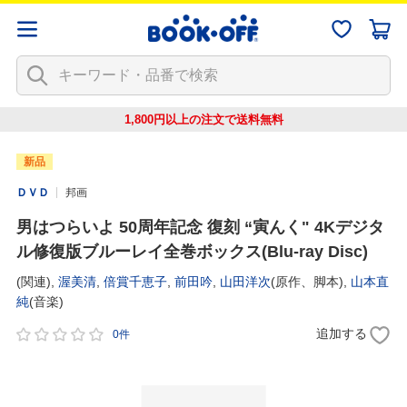
1,800円以上の注文で
送料無料
新品
ＤＶＤ
邦画
男はつらいよ 50周年記念 復刻 “寅んく" 4Kデジタ
ル修復版ブルーレイ全巻ボックス(Blu-ray Disc)
(関連),
渥美清
,
倍賞千恵子
,
前田吟
,
山田洋次
(原作、脚本),
山本直
純
(音楽)
追加する
0件