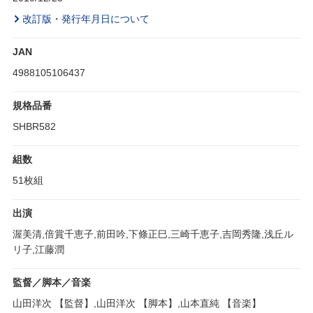
改訂版・発行年月日について
JAN
4988105106437
規格品番
SHBR582
組数
51枚組
出演
渥美清,倍賞千恵子,前田吟,下條正巳,三崎千恵子,吉岡秀隆,浅丘ル
リ子,江藤潤
監督／脚本／音楽
山田洋次 【監督】,山田洋次 【脚本】,山本直純 【音楽】