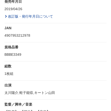
発売年月日
2019/04/26
改訂版・発行年月日について
JAN
4907953212978
規格品番
BBBE3349
組数
1枚組
出演
太川陽介,蛭子能収,キートン山田
監督／脚本／音楽