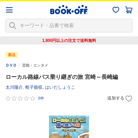
1,800円以上の注文で
送料無料
新品
ＤＶＤ
芸能・エンタメ
ローカル路線バス乗り継ぎの旅 宮崎～長崎編
太川陽介
,
蛭子能収
,
はいだしょうこ
追加する
0件