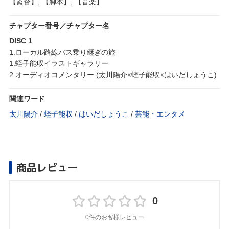
【監督】, 【脚本】, 【音楽】
チャプター番号／チャプター名
DISC 1
1.ローカル路線バス乗り継ぎの旅
1.蛭子能収イラストギャラリー
2.オーディオコメンタリー (太川陽介×蛭子能収×はいだしょうこ)
関連ワード
太川陽介
/
蛭子能収
/
はいだしょうこ
/
芸能・エンタメ
商品レビュー
0
0件のお客様レビュー