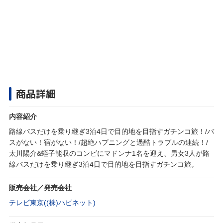
商品詳細
内容紹介
路線バスだけを乗り継ぎ3泊4日で目的地を目指すガチンコ旅！/バ
スがない！宿がない！/超絶ハプニングと過酷トラブルの連続！/
太川陽介&蛭子能収のコンビにマドンナ1名を迎え、男女3人が路
線バスだけを乗り継ぎ3泊4日で目的地を目指すガチンコ旅。
販売会社／発売会社
テレビ東京((株)ハピネット)