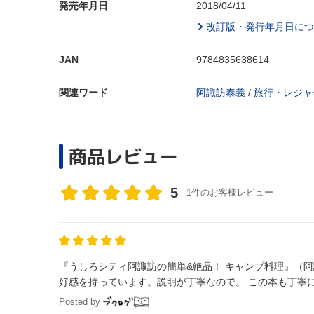
発売年月日
2018/04/11
改訂版・発行年月日につ
JAN
9784835638614
関連ワード
阿諏訪泰義
/
旅行・レジャ
商品レビュー
5
1件のお客様レビュー
『うしろシティ阿諏訪の簡単&絶品！ キャンプ料理』（阿諏訪泰義） ヒロシキャンプの動画とかよく見ていますが
好感を持っています。説明が丁寧なので。 この本も丁寧
Posted by