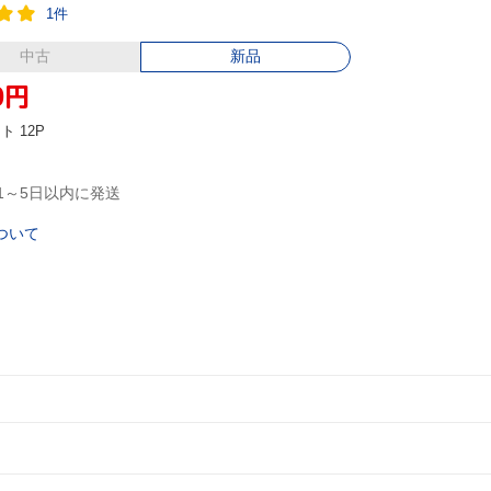
1件
中古
新品
0
円
ント
12P
1～5日以内に発送
ついて