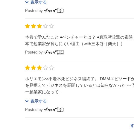
表示する
Posted by
本巻で学んだこと ●ベンチャーとは？ ●真珠湾攻撃の密談 ●DMMの軌跡 ●アントレプレナー（企業家） ●ファーストペンギンについてと日
本で起業家が育ちにくい理由（with三木谷［楽天］）
Posted by
ホリエモン×不老不死ビジネス編終了。 DMMエピソードが面白い。AVとか他に色々やってることくらいしか知らなかったけど、こうも未来
を見据えてビジネスを展開しているとは知らなかった --- 面白いものは論理じゃなく、感情でできている。感動と言ってもいい。ベンチャ
ー起業家になって...
表示する
Posted by