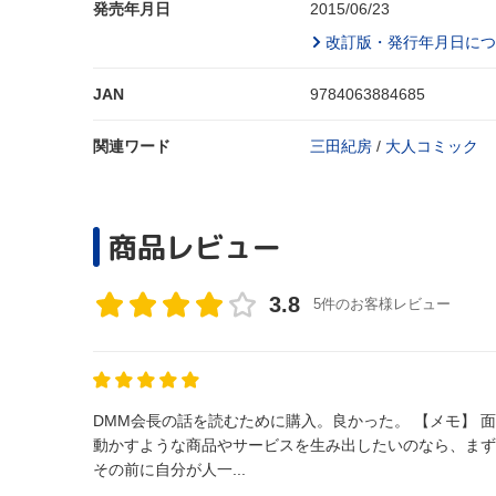
発売年月日
2015/06/23
改訂版・発行年月日につ
JAN
9784063884685
関連ワード
三田紀房
/
大人コミック
商品レビュー
3.8
5件のお客様レビュー
DMM会長の話を読むために購入。良かった。 【メモ】 面白いものって理論じゃなくて感情でできている ベンチャー起業家になって世界を
動かすような商品やサービスを生み出したいのなら、まず自分が感
その前に自分が人一...