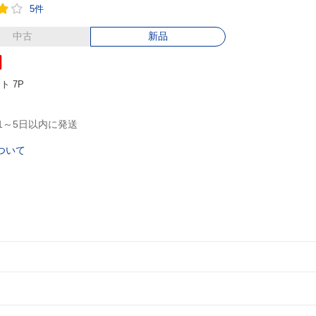
5件
中古
新品
円
ント
7P
1～5日以内に発送
ついて