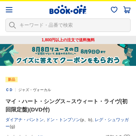
1,800円以上の注文で
送料無料
新品
ＣＤ
ジャズ・ヴォーカル
マイ・ハート・シングス～スウィート・ライヴ(初
回限定盤)(DVD付)
ダイアナ・パントン
,
ドン・トンプソン
(p、b),
レグ・シュワッガ
ー
(g)