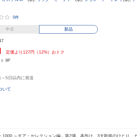
0件
中古
新品
47
円
定価より127円（12%）おトク
ント
8P
1～5日以内に発送
ついて
ション 1000 ～モア・セレクション編」第2弾。本作は、3大歌姫のひとり、