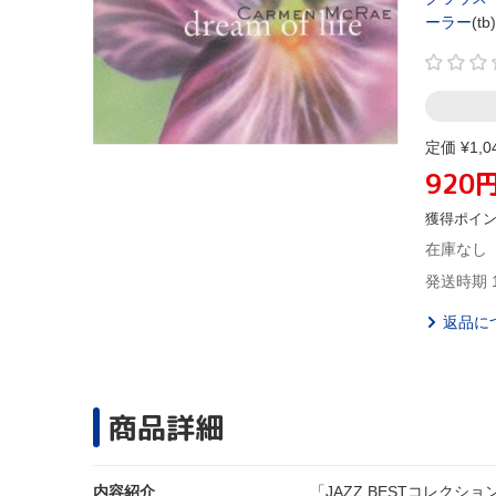
ーラー
(tb)
定価 ¥1,0
920
獲得ポイ
在庫なし
発送時期 
返品に
商品詳細
内容紹介
「JAZZ BESTコレク