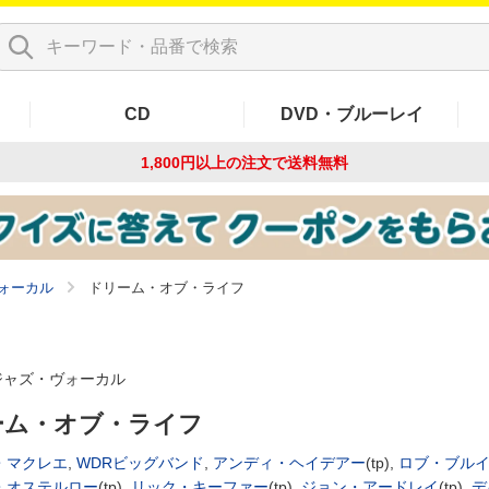
CD
DVD・ブルーレイ
1,800円以上の注文で
送料無料
ォーカル
ドリーム・オブ・ライフ
ジャズ・ヴォーカル
ーム・オブ・ライフ
・マクレエ
,
WDRビッグバンド
,
アンディ・ヘイデアー
(tp),
ロブ・ブル
・オステルロー
(tp),
リック・キーファー
(tp),
ジョン・アードレイ
(tp),
デ