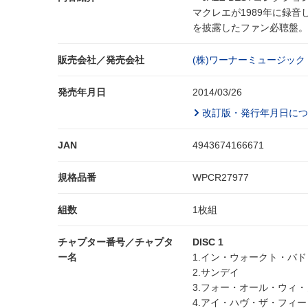
マクレエが1989年に録
を披露したファン必聴盤。 (
販売会社／発売会社
(株)ワーナーミュージック
発売年月日
2014/03/26
改訂版・発行年月日につ
JAN
4943674166671
規格品番
WPCR27977
組数
1枚組
チャプター番号／チャプタ
DISC 1
ー名
1.イン・ウォークト・バド
2.サンデイ
3.フォー・オール・ウィ
4.アイ・ハヴ・ザ・フィ