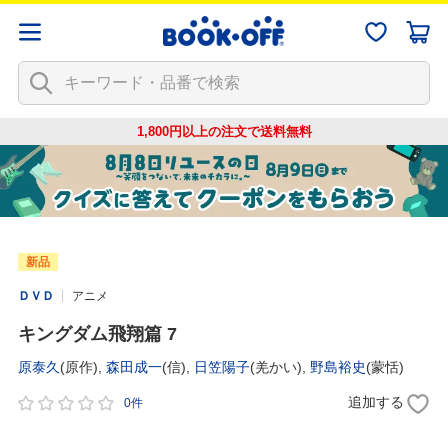
1,800円以上の注文で
送料無料
新品
ＤＶＤ
アニメ
キングダム飛翔篇 7
原泰久
(原作),
森田成一
(信),
日笠陽子
(羌かい),
野島裕史
(蒙恬)
追加する
0件