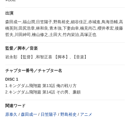
出演
森田成一,福山潤,日笠陽子,野島裕史,細谷佳正,赤城進,鳥海浩輔,高
橋英則,田尻浩章,林和良,青木強,下妻由幸,楠見尚己,櫻井孝宏,後藤
哲夫,川田紳司,檜山修之,土田大,竹内栄治,高塚正也
監督／脚本／音楽
岩永彰 【監督】,和智正喜 【脚本】, 【音楽】
チャプター番号／チャプター名
DISC 1
1.キングダム飛翔篇 第13話 俺の戦り方
2.キングダム飛翔篇 第14話 その男、廉頗
関連ワード
原泰久
/
森田成一
/
日笠陽子
/
野島裕史
/
アニメ