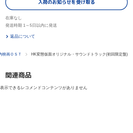
入荷のお知らせを受け取る
在庫なし
発送時期 1～5日以内に発送
返品について
内映画ＯＳＴ
HK変態仮面オリジナル・サウンドトラック(初回限定盤)
関連商品
表示できるレコメンドコンテンツがありません