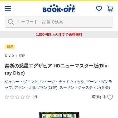
1,800円以上の注文で
送料無料
新品
ＤＶＤ
洋画
禁断の惑星エグザビア HDニューマスター版(Blu-
ray Disc)
ジェシー・ヴィント
,
ジューン・チャドウィック
,
ドーン・ダンラ
ップ
,
アラン・ホルツマン
(監督),
スーザン・ジャスティン
(音楽)
追加する
0件