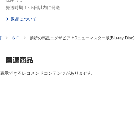
発送時期 1～5日以内に発送
返品について
画
ＳＦ
禁断の惑星エグザビア HDニューマスター版(Blu-ray Disc)
関連商品
表示できるレコメンドコンテンツがありません