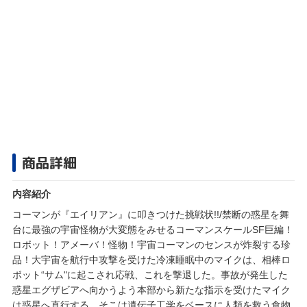
商品詳細
内容紹介
コーマンが『エイリアン』に叩きつけた挑戦状!!/禁断の惑星を舞
台に最強の宇宙怪物が大変態をみせるコーマンスケールSF巨編！
ロボット！アメーバ！怪物！宇宙コーマンのセンスが炸裂する珍
品！大宇宙を航行中攻撃を受けた冷凍睡眠中のマイクは、相棒ロ
ボット“サム"に起こされ応戦、これを撃退した。事故が発生した
惑星エグザビアへ向かうよう本部から新たな指示を受けたマイク
は惑星へ直行する。そこは遺伝子工学をベースに人類を救う食物