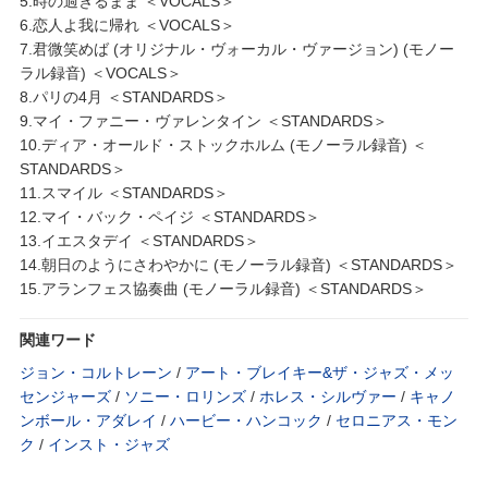
5.時の過ぎるまま ＜VOCALS＞
6.恋人よ我に帰れ ＜VOCALS＞
7.君微笑めば (オリジナル・ヴォーカル・ヴァージョン) (モノー
ラル録音) ＜VOCALS＞
8.パリの4月 ＜STANDARDS＞
9.マイ・ファニー・ヴァレンタイン ＜STANDARDS＞
10.ディア・オールド・ストックホルム (モノーラル録音) ＜
STANDARDS＞
11.スマイル ＜STANDARDS＞
12.マイ・バック・ペイジ ＜STANDARDS＞
13.イエスタデイ ＜STANDARDS＞
14.朝日のようにさわやかに (モノーラル録音) ＜STANDARDS＞
15.アランフェス協奏曲 (モノーラル録音) ＜STANDARDS＞
関連ワード
ジョン・コルトレーン
/
アート・ブレイキー&ザ・ジャズ・メッ
センジャーズ
/
ソニー・ロリンズ
/
ホレス・シルヴァー
/
キャノ
ンボール・アダレイ
/
ハービー・ハンコック
/
セロニアス・モン
ク
/
インスト・ジャズ