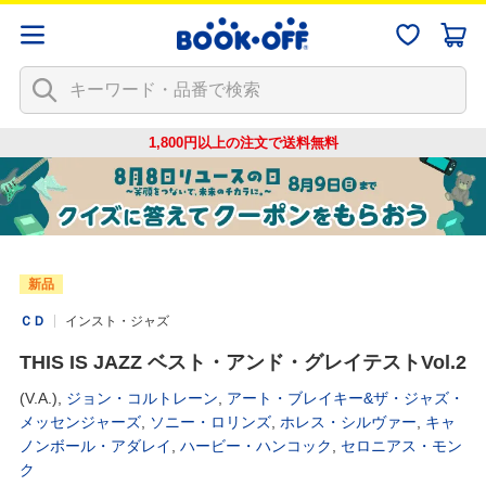
1,800円以上の注文で
送料無料
新品
ＣＤ
インスト・ジャズ
THIS IS JAZZ ベスト・アンド・グレイテストVol.2
(V.A.),
ジョン・コルトレーン
,
アート・ブレイキー&ザ・ジャズ・
メッセンジャーズ
,
ソニー・ロリンズ
,
ホレス・シルヴァー
,
キャ
ノンボール・アダレイ
,
ハービー・ハンコック
,
セロニアス・モン
ク