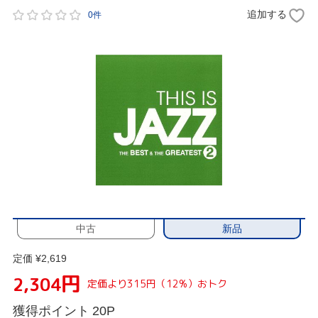
追加する
0件
新品
中古
定価 ¥2,619
円
2,304
定価より315円（12%）おトク
獲得ポイント
20P