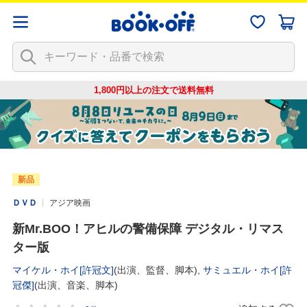
1,800円以上の注文で
送料無料
新品
ＤＶＤ
アジア映画
新Mr.BOO！アヒルの警備保障 デジタル・リマス
ター版
マイケル・ホイ[許冠文]
(出演、監督、脚本),
サミュエル・ホイ[許
冠傑]
(出演、音楽、脚本)