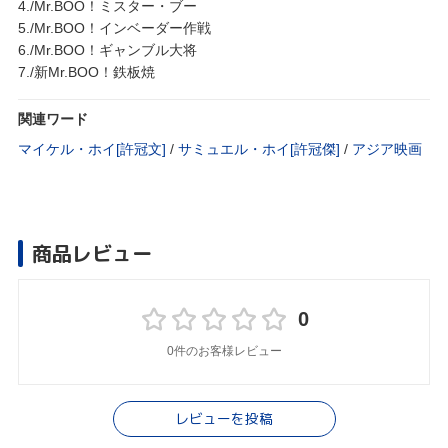
4./Mr.BOO！ミスター・ブー
5./Mr.BOO！インベーダー作戦
6./Mr.BOO！ギャンブル大将
7./新Mr.BOO！鉄板焼
関連ワード
マイケル・ホイ[許冠文]
/
サミュエル・ホイ[許冠傑]
/
アジア映画
商品レビュー
0
0件のお客様レビュー
レビューを投稿