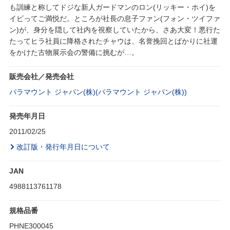
も訓練と称してドジな新人ガードマンのロン(リッキー・ホイ)を
イビってご満悦だ。ところが社長の息子ファン(フォン・ツイファ
ン)が、身分を隠して社内を視察していたから、さあ大変！悪行た
たってヒラ社員に降格されたチャウは、名誉挽回とばかりに社運
をかけた古物展示会の警備に挑むが…。
販売会社／発売会社
パラマウント ジャパン(株)(パラマウント ジャパン(株))
発売年月日
2011/02/25
改訂版・発行年月日について
JAN
4988113761178
規格品番
PHNE300045