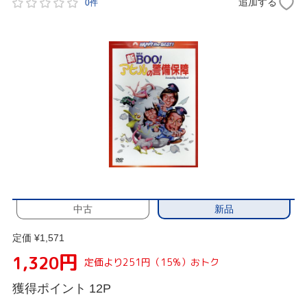
追加する
0件
新品
中古
定価 ¥1,571
円
1,320
定価より251円（15%）おトク
獲得ポイント
12P