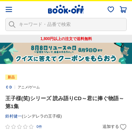
1,800円以上の注文で
送料無料
新品
ＣＤ
アニメ/ゲーム
王子様(笑)シリーズ 読み語りCD～君に捧ぐ物語～
第1集
鈴村健一
(シンデレラの王子様)
追加する
0件