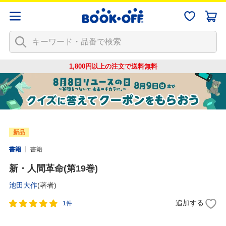
1,800円以上の注文で
送料無料
新品
書籍
書籍
新・人間革命(第19巻)
池田大作
(著者)
追加する
1件