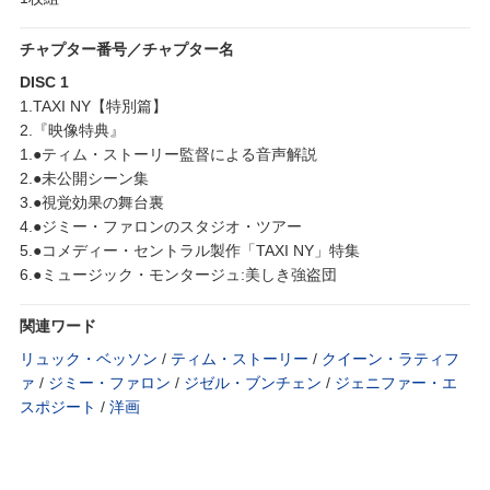
チャプター番号／チャプター名
DISC 1
1.TAXI NY【特別篇】
2.『映像特典』
1.●ティム・ストーリー監督による音声解説
2.●未公開シーン集
3.●視覚効果の舞台裏
4.●ジミー・ファロンのスタジオ・ツアー
5.●コメディー・セントラル製作「TAXI NY」特集
6.●ミュージック・モンタージュ:美しき強盗団
関連ワード
リュック・ベッソン
/
ティム・ストーリー
/
クイーン・ラティフ
ァ
/
ジミー・ファロン
/
ジゼル・ブンチェン
/
ジェニファー・エ
スポジート
/
洋画