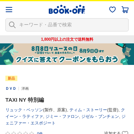
1,800円以上の注文で
送料無料
新品
ＤＶＤ
洋画
TAXI NY 特別編
リュック・ベッソン
(製作、原案),
ティム・ストーリー
(監督),
ク
イーン・ラティファ
,
ジミー・ファロン
,
ジゼル・ブンチェン
,
ジ
ェニファー・エスポジート
追加する
0件