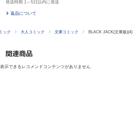
発送時期 1～5日以内に発送
返品について
ミック
大人コミック
文庫コミック
BLACK JACK(文庫版)(4)
関連商品
表示できるレコメンドコンテンツがありません