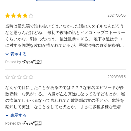
2024/05/05
当時は最先端で誰も描いてはいなかった話のスタイルなんだろう
なと思うんだけどね。 最初の教師の話とピノコ・ラブストーリー
くらいかな。刺さったのは。 後は乱暴すぎる。 地下水道はテロ
に対する強烈な皮肉が描かれているが、手塚治虫の政治信条的に
それでいいんだろうか。 海は恋のかおりもあま...
表示する
Posted by
2023/08/15
なんかで目にしたことがあるのでは？？？な有名エピソードが多
数収録…な気がする。 内臓が左右真逆になってる子どもとか、喉
の病気でしゃべるなって言われてた放送部の女の子とか、危険を
察知して実は…なことをしてた犬とか。 まさに多種多様な患者と
ブラックジャック先生のエピソード。マジで手塚...
表示する
Posted by