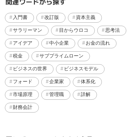
関連ワードから探す
入門書
改訂版
資本主義
サラリーマン
目からウロコ
思考法
アイデア
中小企業
お金の流れ
税金
サブプライムローン
ビジネスの世界
ビジネスモデル
フォード
企業家
体系化
市場原理
管理職
詳解
財務会計