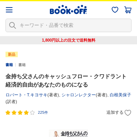
1,800円以上の注文で
送料無料
新品
書籍
書籍
金持ち父さんのキャッシュフロー・クワドラント
経済的自由があなたのものになる
ロバート・T.キヨサキ
(著者),
シャロンレクター
(著者),
白根美保子
(訳者)
追加する
225件