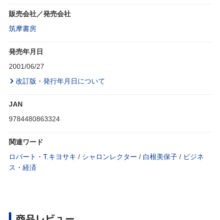
販売会社／発売会社
筑摩書房
発売年月日
2001/06/27
改訂版・発行年月日について
JAN
9784480863324
関連ワード
ロバート・T.キヨサキ
/
シャロンレクター
/
白根美保子
/
ビジネ
ス・経済
商品レビュー