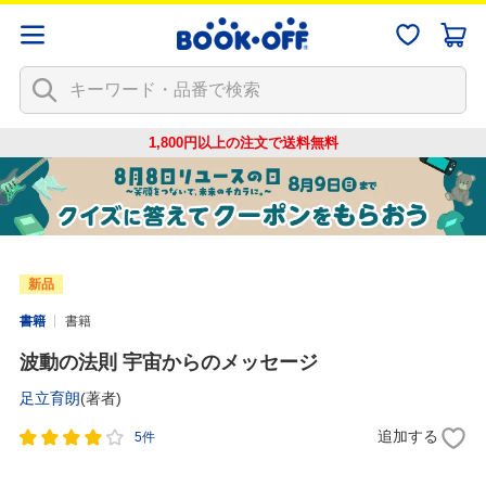
1,800円以上の注文で
送料無料
新品
書籍
書籍
波動の法則 宇宙からのメッセージ
足立育朗
(著者)
追加する
5件