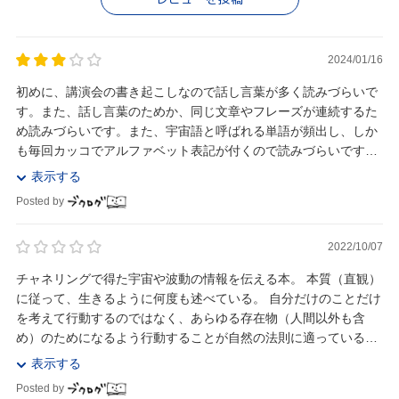
2024/01/16
初めに、講演会の書き起こしなので話し言葉が多く読みづらいで
す。また、話し言葉のためか、同じ文章やフレーズが連続するた
め読みづらいです。また、宇宙語と呼ばれる単語が頻出し、しか
も毎回カッコでアルファベット表記が付くので読みづらいです。
また、他人に理解してもらおうと1ミリも思っていな...
表示する
Posted by
2022/10/07
チャネリングで得た宇宙や波動の情報を伝える本。 本質（直観）
に従って、生きるように何度も述べている。 自分だけのことだけ
を考えて行動するのではなく、あらゆる存在物（人間以外も含
め）のためになるよう行動することが自然の法則に適っていると
いう。 ひらめき、直観＝波動 中性子＝意識...
表示する
Posted by