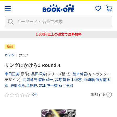
1,800円以上の注文で
送料無料
新品
ＤＶＤ
アニメ
リングにかけろ1 Round.4
車田正美
(原作),
黒田洋介
(シリーズ構成),
荒木伸吾
(キャラクター
デザイン),
高嶺竜児:森田成一
,
高嶺菊:田中理恵
,
剣崎順:置鮎龍太
郎
,
香取石松:草尾毅
,
志那虎一城:石川英郎
追加する
0件