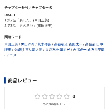
チャプター番号／チャプター名
DISC 1
1.第7話「あした」(車田正美)
2.第8話「男の意地」(車田正美)
関連ワード
車田正美
/
黒田洋介
/
荒木伸吾
/
高嶺竜児:森田成一
/
高嶺菊:田中
理恵
/
剣崎順:置鮎龍太郎
/
香取石松:草尾毅
/
志那虎一城:石川英郎
/
アニメ
商品レビュー
0
0件のお客様レビュー