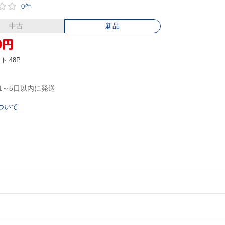
0件
中古
新品
0
円
ント
48P
1～5日以内に発送
ついて