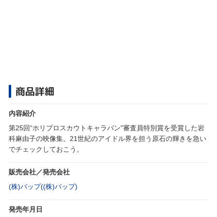
商品詳細
内容紹介
第25回“ホリプロスカウトキャラバン"審査員特別賞を受賞した岩
科麻由子の映像集。21世紀のアイドル界を担う原石の輝きを急い
でチェックしておこう。
販売会社／発売会社
(株)バップ((株)バップ)
発売年月日