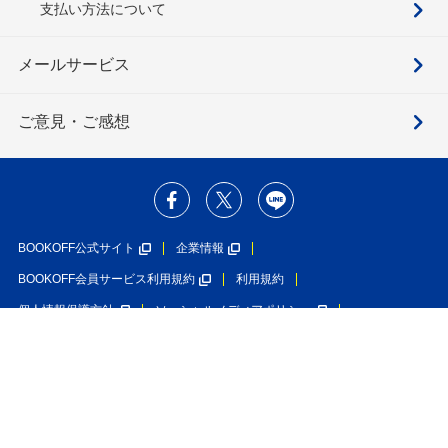
支払い方法について
メールサービス
ご意見・ご感想
BOOKOFF公式サイト
企業情報
BOOKOFF会員サービス利用規約
利用規約
個人情報保護方針
ソーシャルメディアポリシー
カスタマーハラスメントに対する基本方針
特定商取引法に基づく表示
利用者情報の外部送信について
入荷のお知らせを受け取る
在庫なし
ブックオフグループホールディングス株式会社