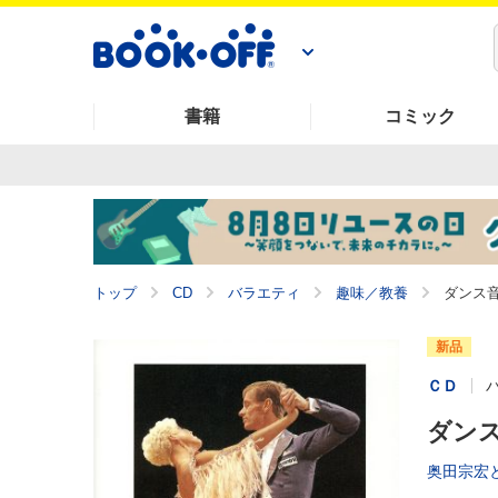
書籍
コミック
トップ
CD
バラエティ
趣味／教養
ダンス
新品
ＣＤ
ダン
奥田宗宏