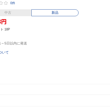
0件
中古
新品
8
円
ント
18P
1～5日以内に発送
ついて