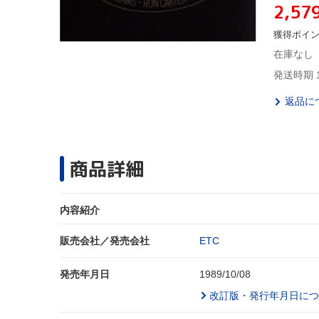
2,57
獲得ポイ
在庫なし
発送時期 
返品に
商品詳細
内容紹介
販売会社／発売会社
ETC
発売年月日
1989/10/08
改訂版・発行年月日につ