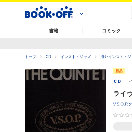
書籍
コミック
トップ
CD
インスト・ジャズ
海外インスト・ジ
新品
ＣＤ
ライヴ
V.S.O.