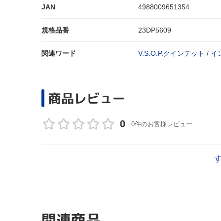
JAN
4988009651354
規格品番
23DP5609
関連ワード
V.S.O.P.クインテット
/
イ
商品レビュー
0
0件のお客様レビュー
関連商品