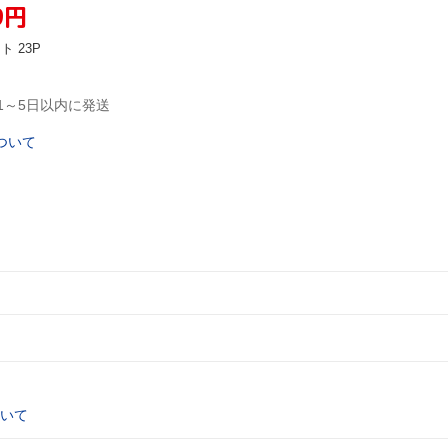
9
円
ント
23P
1～5日以内に発送
ついて
いて