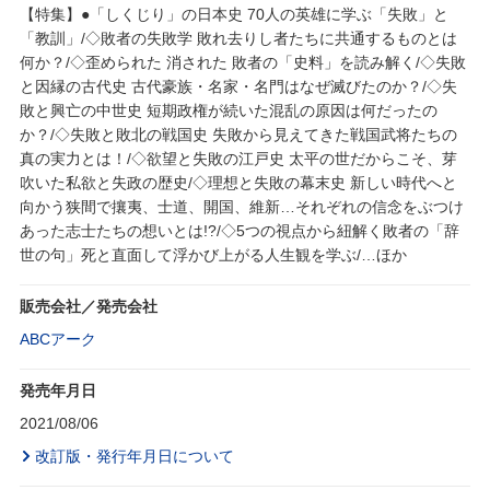
【特集】●「しくじり」の日本史 70人の英雄に学ぶ「失敗」と
「教訓」/◇敗者の失敗学 敗れ去りし者たちに共通するものとは
何か？/◇歪められた 消された 敗者の「史料」を読み解く/◇失敗
と因縁の古代史 古代豪族・名家・名門はなぜ滅びたのか？/◇失
敗と興亡の中世史 短期政権が続いた混乱の原因は何だったの
か？/◇失敗と敗北の戦国史 失敗から見えてきた戦国武将たちの
真の実力とは！/◇欲望と失敗の江戸史 太平の世だからこそ、芽
吹いた私欲と失政の歴史/◇理想と失敗の幕末史 新しい時代へと
向かう狭間で攘夷、士道、開国、維新…それぞれの信念をぶつけ
あった志士たちの想いとは!?/◇5つの視点から紐解く敗者の「辞
世の句」死と直面して浮かび上がる人生観を学ぶ/…ほか
販売会社／発売会社
ABCアーク
発売年月日
2021/08/06
改訂版・発行年月日について