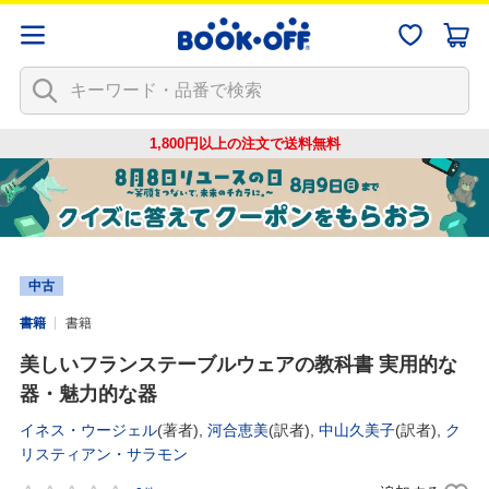
1,800円以上の注文で
送料無料
中古
書籍
書籍
美しいフランステーブルウェアの教科書 実用的な
器・魅力的な器
イネス・ウージェル
(著者),
河合恵美
(訳者),
中山久美子
(訳者),
ク
リスティアン・サラモン