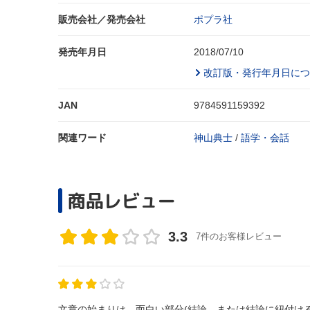
販売会社／発売会社
ポプラ社
発売年月日
2018/07/10
改訂版・発行年月日につ
JAN
9784591159392
関連ワード
神山典士
/
語学・会話
商品レビュー
3.3
7件のお客様レビュー
文章の始まりは、面白い部分(結論、または結論に紐付け