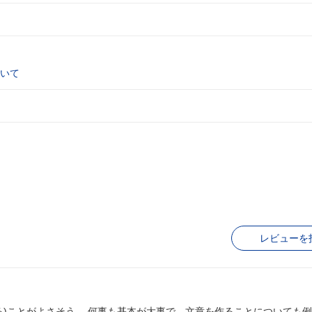
いて
レビューを
る)ことがよさそう。 何事も基本が大事で、文章を作ることについても