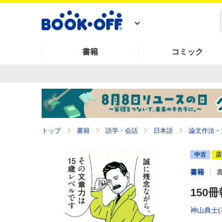
書籍
コミック
トップ
書籍
語学・会話
日本語
論文作法・
中古
店
書籍
150
神山典士