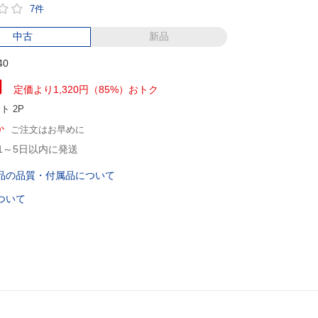
7件
中古
新品
40
円
定価より1,320円（85%）おトク
ント
2P
か
ご注文はお早めに
1～5日以内に発送
品の品質・付属品について
ついて