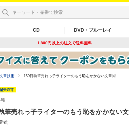
CD
DVD・ブルーレイ
1,800円以上の注文で
送料無料
文章技術
150冊執筆売れっ子ライターのもう恥をかかない文章術
舗受取可
書籍
冊執筆売れっ子ライターのもう恥をかかない文
(著者)