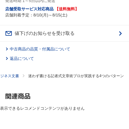
発送時期 1～5日以内に発送
店舗受取サービス対応商品
【送料無料】
店舗到着予定：8/10(月)～8/15(土)
値下げのお知らせを受け取る
中古商品の品質・付属品について
返品について
ビジネス文書
迷わず書ける記者式文章術プロが実践する4つのパターン
関連商品
表示できるレコメンドコンテンツがありません