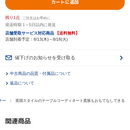
カートに追加
残り1点
ご注文はお早めに
発送時期 1～5日以内に発送
店舗受取サービス対応商品
【送料無料】
店舗到着予定：8/13(木)～8/18(火)
値下げのお知らせを受け取る
中古商品の品質・付属品について
返品について
ナー
英国スタイルのテーブルコーディネート貴族もおもてなしできる
関連商品