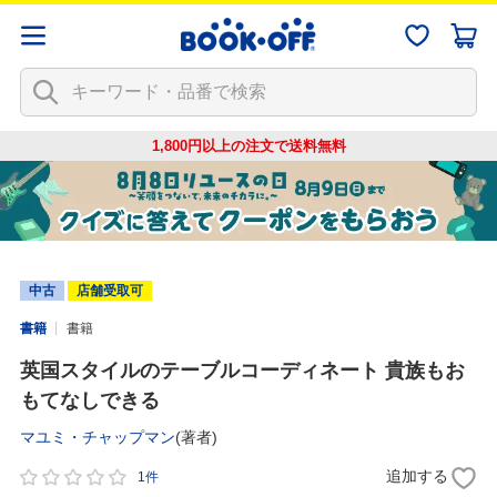
1,800円以上の注文で
送料無料
中古
店舗受取可
書籍
書籍
英国スタイルのテーブルコーディネート 貴族もお
もてなしできる
マユミ・チャップマン
(著者)
追加する
1件