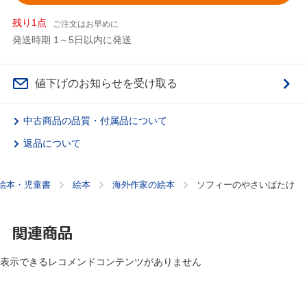
残り1点
ご注文はお早めに
発送時期 1～5日以内に発送
値下げのお知らせを受け取る
中古商品の品質・付属品について
返品について
絵本・児童書
絵本
海外作家の絵本
ソフィーのやさいばたけ
関連商品
表示できるレコメンドコンテンツがありません