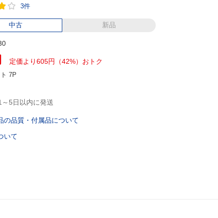
3件
中古
新品
30
円
定価より605円（42%）おトク
ント
7P
1～5日以内に発送
品の品質・付属品について
ついて