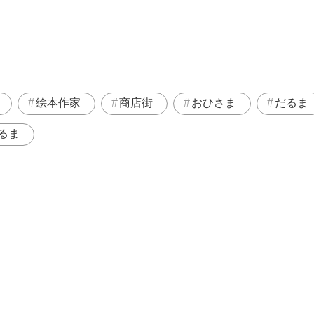
絵本作家
商店街
おひさま
だるま
るま