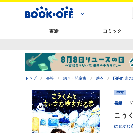
書籍
コミック
トップ
書籍
絵本・児童書
絵本
国内作家の
中古
書籍
こう
はせがわ