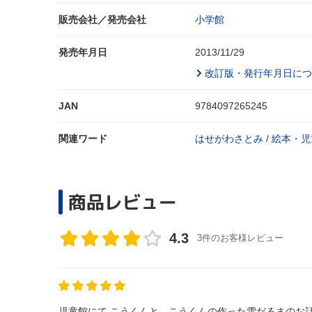
販売会社／発売会社
小学館
発売年月日
2013/11/29
改訂版・発行年月日につ
JAN
9784097265245
関連ワード
はせがわさとみ
/
絵本・児
商品レビュー
4.3
3件のお客様レビュー
児童館にて こうくんと、こうくんの作った雪だるまのお話。 自分の子供時代と重なり、温かい気持ちになりました。私はこういうお話、