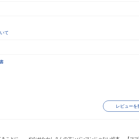
いて
書
レビューを
とに…。 やなせたかしさんのアンパンマンじゃない絵本。 【ママ評価】