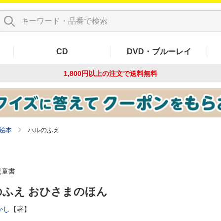
CD
DVD・ブルーレイ
1,800円以上の注文で
送料無料
絵本
ハルのふえ
児童書
のふえ おひさまのほん
かし
【著】