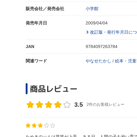
販売会社／発売会社
小学館
発売年月日
2009/04/04
改訂版・発行年月日につ
JAN
9784097263784
関連ワード
やなせたかし
/
絵本・児童
商品レビュー
3.5
2件のお客様レビュー
たぬきのハルは草笛が上手。 ある日、人間の子を拾い育てるこ