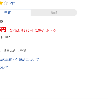
2件
中古
新品
30
5
円
定価より275円（19%）おトク
ント
10P
1～5日以内に発送
品の品質・付属品について
ついて