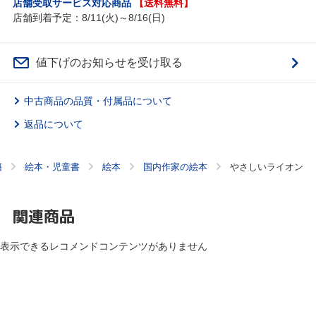
店舗受取サービス対応商品
【送料無料】
店舗到着予定：8/11(火)～8/16(日)
値下げのお知らせを受け取る
中古商品の品質・付属品について
返品について
籍
絵本・児童書
絵本
国内作家の絵本
やさしいライオン
関連商品
表示できるレコメンドコンテンツがありません