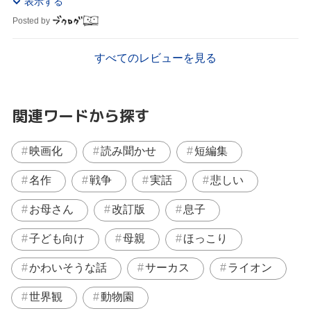
表示する
Posted by
すべてのレビューを見る
関連ワードから探す
映画化
読み聞かせ
短編集
名作
戦争
実話
悲しい
お母さん
改訂版
息子
子ども向け
母親
ほっこり
かわいそうな話
サーカス
ライオン
世界観
動物園