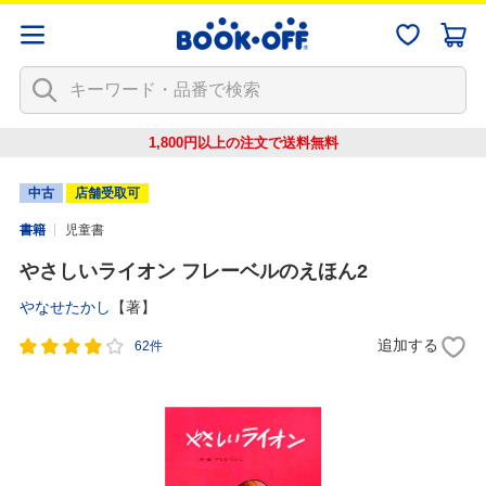
1,800円以上の注文で
送料無料
中古
店舗受取可
書籍
児童書
やさしいライオン フレーベルのえほん2
やなせたかし
【著】
追加する
62件