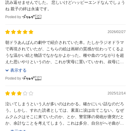
読み返せませんでした。 悲しいけどハッピーエンドなんでしょう
ね 親子の絆は永遠です。
Posted by
2026/02/27
朝ドラあんぱんの劇中で紹介されていた本。たしかラジオドラマ
で再現されていたが、こちらの絵は画材の質感が伝わってくるよ
うな温かい絵と物語でなかなかよかった。種や血のつながりを超
えた思いやりというのか、これが実母に置いていかれ、叔母に育
てられたやなせさんが描いたものだと思うと、大変切...
表示する
Posted by
2025/12/14
泣いてしまうという人が多いのはわかる。確かにいい話なのだろ
う。しかし、すれた読者としては、素直に涙は出てこない。なぜ
ムクムクはそこに来ていたのか、とか、警官隊の発砲が唐突だと
か、余計なことを考えてしまう。これは多分、自分がへそ曲がり
だからであって、多くの人の感じ方のほうが作者の意...