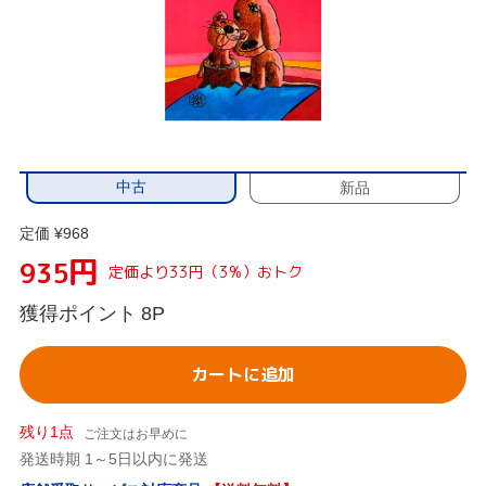
中古
新品
定価 ¥968
円
935
定価より33円（3%）おトク
獲得ポイント
8P
カートに追加
残り1点
ご注文はお早めに
発送時期 1～5日以内に発送