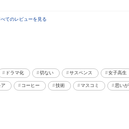
すべてのレビューを見る
ドラマ化
切ない
サスペンス
女子高生
モア
コーヒー
技術
マスコミ
思いが