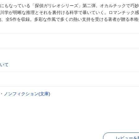
にもなっている「探偵ガリレオシリーズ」第二弾。オカルチックで巧妙
川学が明晰な推理とそれを裏付ける科学で暴いていく。ロマンチック感
」他、全5作を収録。多彩な作風で多くの熱い支持を受ける著者が贈る本
いて
・ノンフィクション(文庫)
レビューを