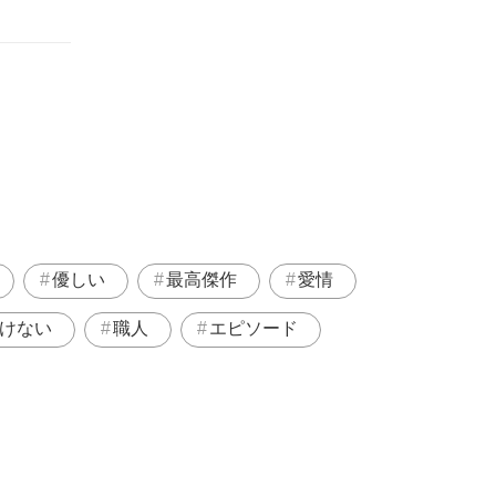
優しい
最高傑作
愛情
けない
職人
エピソード