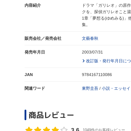
内容紹介
ドラマ「ガリレオ」の原作
クを、探偵ガリレオこと湯
1章「夢想る(ゆめみる)
集。
販売会社／発売会社
文藝春秋
発売年月日
2003/07/31
改訂版・発行年月日につ
JAN
9784167110086
関連ワード
東野圭吾
/
小説・エッセイ
商品レビュー
3.6
1049件のお客様レビュー