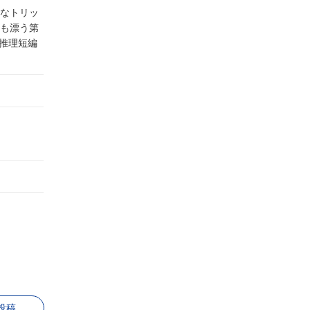
なトリッ
も漂う第
格推理短編
投稿