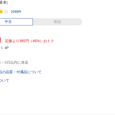
(著者)
1049件
中古
新品
円
定価より385円（46%）おトク
ント
4P
1～5日以内に発送
品の品質・付属品について
ついて