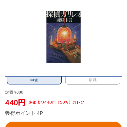
中古
新品
定価 ¥880
円
440
定価より440円（50%）おトク
獲得ポイント
4P