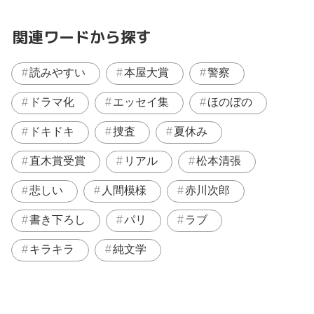
関連ワードから探す
読みやすい
本屋大賞
警察
ドラマ化
エッセイ集
ほのぼの
ドキドキ
捜査
夏休み
直木賞受賞
リアル
松本清張
悲しい
人間模様
赤川次郎
書き下ろし
パリ
ラブ
キラキラ
純文学