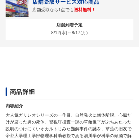
店舗受取サービス対応商品
店舗受取なら1点でも
送料無料！
店舗到着予定
8/12(水)～8/17(月)
商品詳細
内容紹介
大人気ガリレオシリーズの一作目。自然発火に幽体離脱、心臓だ
けが腐った男の死体。警視庁捜査一課の草薙俊平がぶちあたった
説明のつけにくいオカルトじみた難解事件の謎を、草薙の旧友で
帝都大学理工学部物理学科助教授である湯川学が科学の頭脳で解