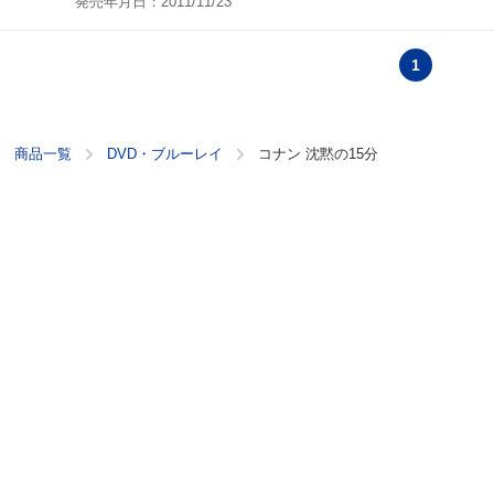
発売年月日：2011/11/23
1
商品一覧
DVD・ブルーレイ
コナン 沈黙の15分