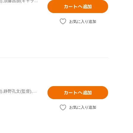
青山剛昌(原作),高山みなみ(江戸川コナン),山崎和佳奈(毛利蘭),須藤昌朋(キャラクターデザイン、総作画監督),静野孔文(監督),大野克夫(音楽)
カートへ追加
お気に入り追加
青山剛昌(原作),高山みなみ(江戸川コナン),山崎和佳奈(毛利蘭),静野孔文(監督),須藤昌朋(キャラクターデザイン、総作画監督),大野克夫(音楽)
カートへ追加
お気に入り追加