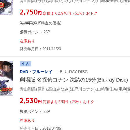
¥2,750
円
定価より2,970円（51%）おトク
3,190
円
(6/15時点の価格)
獲得ポイント 25P
在庫あり
発売年月日：2011/11/23
中古
DVD・ブルーレイ
BLU-RAY DISC
劇場版 名探偵コナン 沈黙の15分(Blu-ray Disc)
¥2,530
円
定価より770円（23%）おトク
獲得ポイント 23P
在庫あり
発売年月日：2019/04/05