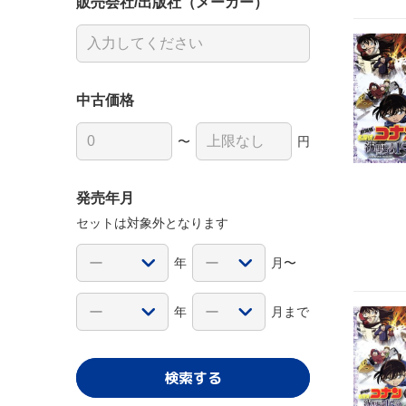
販売会社/出版社（メーカー）
中古価格
〜
円
発売年月
セットは対象外となります
年
月〜
年
月まで
検索する