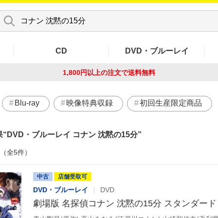
CD
DVD・ブルーレイ
1,800円以上の注文で
送料無料
Blu-ray
映像特典収録
初回生産限定商品
果
DVD・ブルーレイ コナン 沈黙の15分
件（全5件）
中古
店舗受取可
DVD・ブルーレイ
DVD
劇場版 名探偵コナン 沈黙の15分 スタンダー