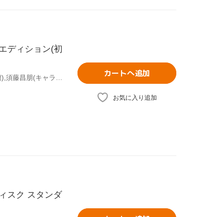
・エディション(初
カートへ追加
青山剛昌(原作),高山みなみ(江戸川コナン),山崎和佳奈(毛利蘭),須藤昌朋(キャラクターデザイン、総作画監督),静野孔文(監督),大野克夫(音楽)
お気に入り追加
ディスク スタンダ