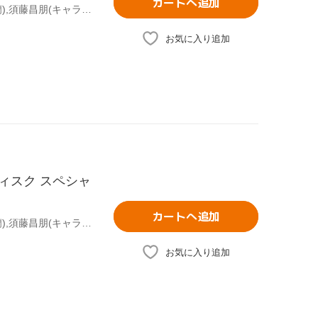
カートへ追加
青山剛昌(原作),高山みなみ(江戸川コナン),山崎和佳奈(毛利蘭),須藤昌朋(キャラクターデザイン、総作画監督),静野孔文(監督),大野克夫(音楽)
お気に入り追加
ディスク スペシャ
カートへ追加
青山剛昌(原作),高山みなみ(江戸川コナン),山崎和佳奈(毛利蘭),須藤昌朋(キャラクターデザイン、総作画監督),静野孔文(監督),大野克夫(音楽)
お気に入り追加