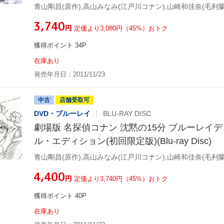
¥3,740
円
定価より3,080円（45%）おトク
獲得ポイント 34P
在庫あり
発売年月日：2011/11/23
中古
店舗受取可
DVD・ブルーレイ
BLU-RAY DISC
劇場版 名探偵コナン 沈黙の15分 ブルーレイ
ル・エディション(初回限定版)(Blu-ray Disc)
¥4,400
円
定価より3,740円（45%）おトク
獲得ポイント 40P
在庫あり